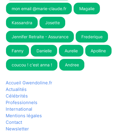
mon email @marie-claude.fr
Magalie
Kassandra
Josette
Jennifer Retraite - Assurance
Frederique
Fanny
Danielle
Aurelie
Apolline
coucou ! c'est anna !
Andree
Accueil Gwendoline.fr
Actualités
Célébrités
Professionnels
International
Mentions légales
Contact
Newsletter