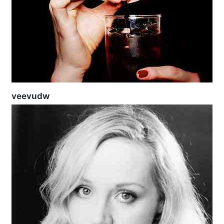
veevudw