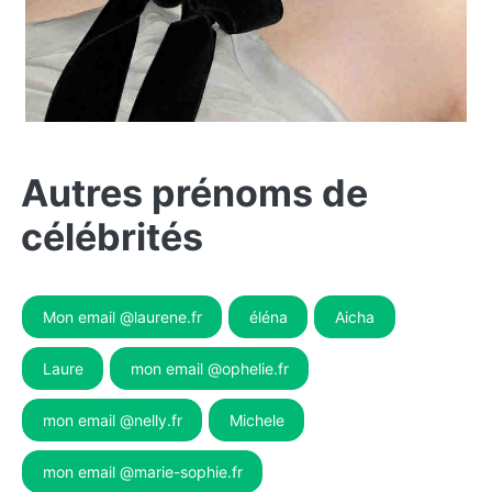
Autres prénoms de
célébrités
Mon email @laurene.fr
éléna
Aicha
Laure
mon email @ophelie.fr
mon email @nelly.fr
Michele
mon email @marie-sophie.fr