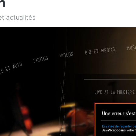
n
t actualités