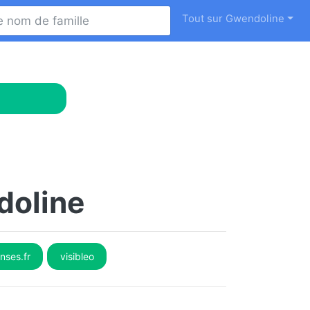
Tout sur Gwendoline
doline
nses.fr
visibleo