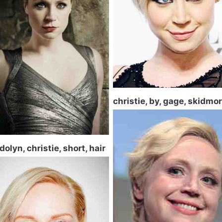
christie, by, gage, skidmo
olyn, christie, short, hair