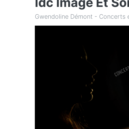
Idc Image Et So
Gwendoline Démont - Concerts e