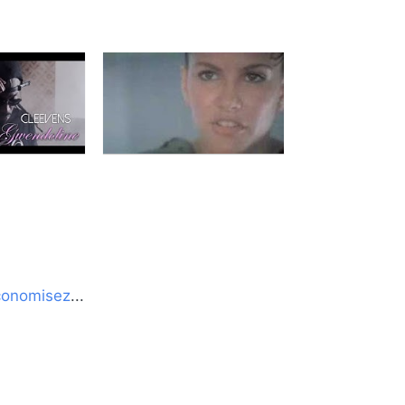
conomisez
...