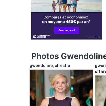
Photos Gwendolin
gwendoline, christie
gwend
ofthr