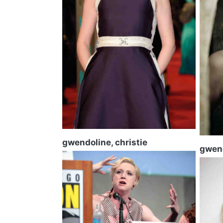
gwendoline, christie
gwend