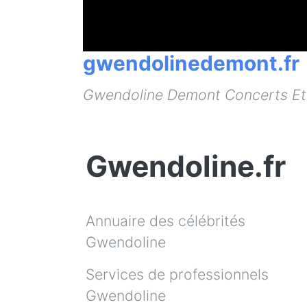
gwendolinedemont.fr
Gwendoline Demont Concerts Et 
Gwendoline.fr
Annuaire des célébrités
Gwendoline
Services de professionnels
Gwendoline