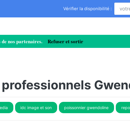
Vérifier la disponibilité :
ies de nos partenaires.
Refuser et sortir
e professionnels Gwen
edia
idc image et son
poissonnier gwendoline
repo