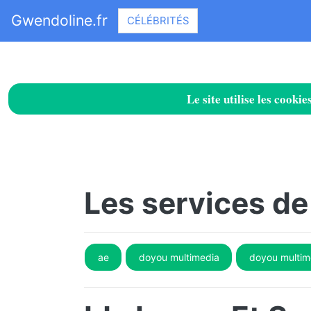
Gwendoline.fr
CÉLÉBRITÉS
Le site utilise les cook
Les services d
ae
doyou multimedia
doyou multim