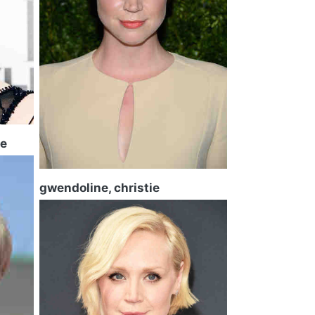
re
gwendoline, christie