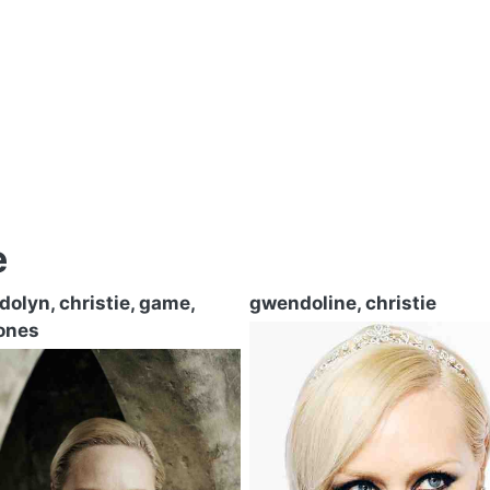
e
olyn, christie, game,
gwendoline, christie
ones