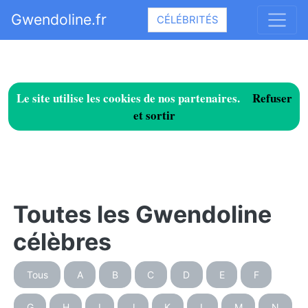
Gwendoline.fr
CÉLÉBRITÉS
Le site utilise les cookies de nos partenaires.
Refuser
et sortir
Toutes les Gwendoline
célèbres
Tous
A
B
C
D
E
F
G
H
I
J
K
L
M
N