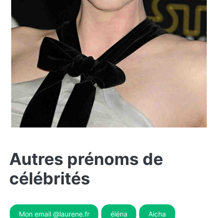
Autres prénoms de
célébrités
Mon email @laurene.fr
éléna
Aicha