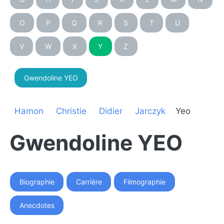
O
P
Q
R
S
T
U
V
W
X
Y
Z
Gwendoline YEO
Hamon
Christie
Didier
Jarczyk
Yeo
Gwendoline YEO
Biographie
Carrière
Filmographie
Anecdotes