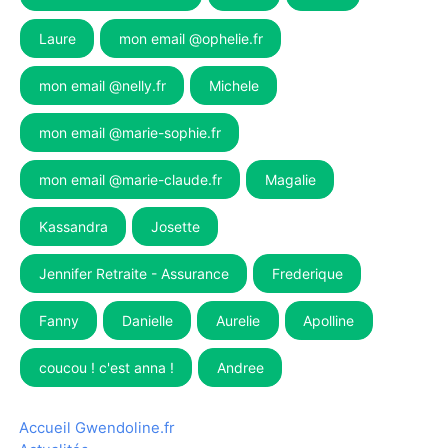
Laure
mon email @ophelie.fr
mon email @nelly.fr
Michele
mon email @marie-sophie.fr
mon email @marie-claude.fr
Magalie
Kassandra
Josette
Jennifer Retraite - Assurance
Frederique
Fanny
Danielle
Aurelie
Apolline
coucou ! c'est anna !
Andree
Accueil Gwendoline.fr