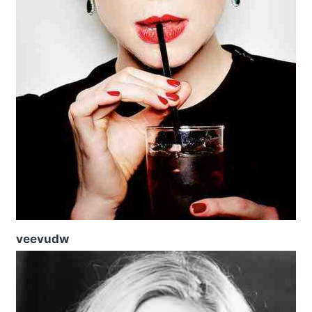
veevudw